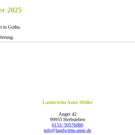
er 2025
kt in Gotha.
eferung.
Landwirtin Anne Möller
Anger 42
99955 Herbsleben
0151/ 50576080
info@landwirtin-anne.de