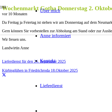
Wochen­markt Gotha Don­ners­tag 2. Okto­b
Über mich
vor 10 Monaten
Da Frei­tag ja Fei­er­tag ist ste­hen wir am Don­ners­tag auf dem Neu­mar
Gern kön­nen Sie vor­be­stel­len zur Abho­lung am Stand oder zur Ausli
Anne infor­miert
Wir freu­en uns.
Landwirtin Anne
Kon­takt
Lie­fer­dienst für den 26. Sep­tem­ber 2025
Kür­bis­glü­hen in Fried­richro­da 18.Oktober 2025
Lieferdienst