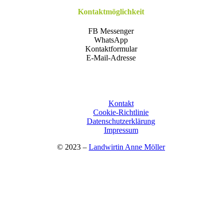
Kontaktmöglichkeit
FB Messenger
WhatsApp
Kontaktformular
E-Mail-Adresse
Kon­takt
Coo­kie-Rich­t­­li­­nie
Daten­schutz­er­klä­rung
Impres­sum
© 2023 –
Land­wir­tin Anne Möller