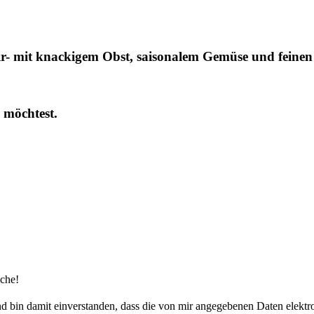
ir- mit kna­cki­gem Obst, sai­so­na­lem Gemü­se und fei­n
n möchtest.
rache!
d bin damit ein­ver­stan­den, dass die von mir ange­ge­be­nen Daten elek­t