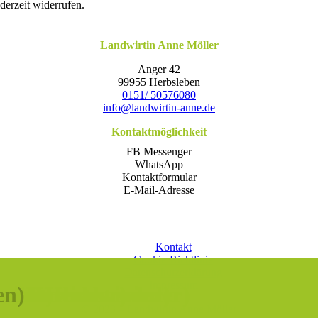
jeder­zeit widerrufen.
Landwirtin Anne Möller
Anger 42
99955 Herbsleben
0151/ 50576080
info@landwirtin-anne.de
Kontaktmöglichkeit
FB Messenger
WhatsApp
Kontaktformular
E-Mail-Adresse
Kon­takt
Coo­kie-Rich­t­­li­­nie
Daten­schutz­er­klä­rung
Impres­sum
kauft)
ts im Herbst wieder)
 im Herbst wieder)
erbst wieder)
en)
© 2023 –
Land­wir­tin Anne Möller