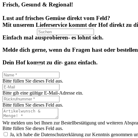
Frisch, Gesund & Regional!
Lust auf fri­sches Gemü­se direkt vom Feld?
Mit unse­rem Lie­fer­ser­vice kommt der Hof direkt zu d
Ein­fach mal aus­­­pro­­bie­­ren- es lohnt sich.
Mel­de dich ger­ne, wenn du Fra­gen hast oder bestel­le
Dein Hof kommt zu dir- ganz einfach.
Bit­te fül­len Sie die­ses Feld aus.
Bit­te gib eine gül­ti­ge E‑Mail-Adres­se ein.
Bit­te fül­len Sie die­ses Feld aus.
Wir mel­den uns bei Ihnen zur Bestell­be­stä­ti­gung und wei­te­ren Absp
Bit­te fül­len Sie die­ses Feld aus.
Ja, ich habe die Daten­schutz­er­klä­rung zur Kennt­nis genom­men un