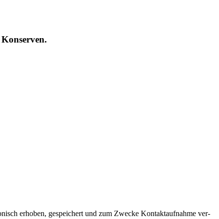
en Konserven.
ro­nisch erho­ben, gespei­chert und zum Zwe­cke Kon­takt­auf­nah­me ver­