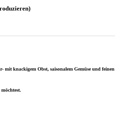
produzieren)
ir- mit kna­cki­gem Obst, sai­so­na­lem Gemü­se und fei­n
n möchtest.