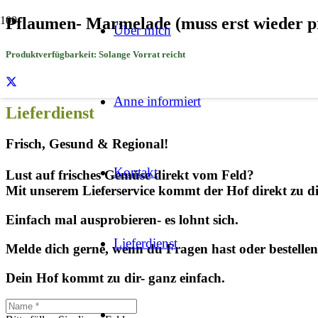
Pflau­men- Mar­me­la­de (muss erst wie­der 
Über mich
Produktverfügbarkeit:
Solange Vorrat reicht
Anne infor­miert
Lieferdienst
Frisch, Gesund & Regional!
Kon­takt
Lust auf fri­sches Gemü­se direkt vom Feld?
Mit unse­rem Lie­fer­ser­vice kommt der Hof direkt zu d
Ein­fach mal aus­pro­bie­ren- es lohnt sich.
Lieferdienst
Mel­de dich ger­ne, wenn du Fra­gen hast oder bestel­le
Dein Hof kommt zu dir- ganz einfach.